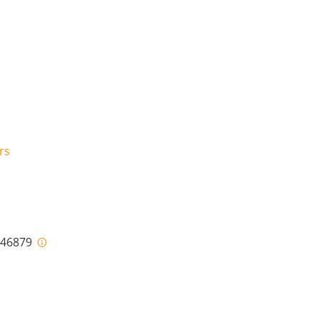
rs
i-46879