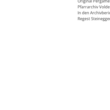
Original Pergamen
Pfarrarchiv Volde
In den Archivberic
Regest Steinegge