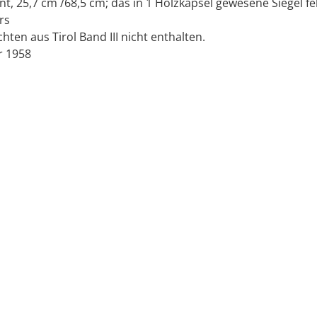
t, 25,7 cm /68,5 cm; das in 1 Holzkapsel gewesene Siegel feh
rs
hten aus Tirol Band III nicht enthalten.
r 1958