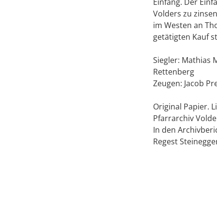
Einfang. Der Einfa
Volders zu zinsen
im Westen an Th
getätigten Kauf s
Siegler: Mathias 
Rettenberg
Zeugen: Jacob Pr
Original Papier. 
Pfarrarchiv Vold
In den Archivberic
Regest Steinegge