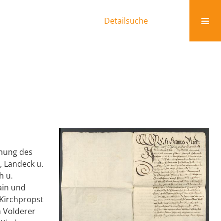
Detailsuche
mmung des
, Landeck u.
h u.
ain und
 Kirchpropst
m Volderer