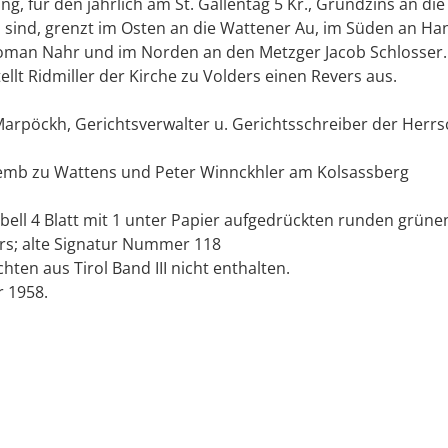
ng, für den jährlich am St. Gallentag 5 Kr., Grundzins an die
 sind, grenzt im Osten an die Wattener Au, im Süden an Han
oman Nahr und im Norden an den Metzger Jacob Schlosser
tellt Ridmiller der Kirche zu Volders einen Revers aus.
Marpöckh, Gerichtsverwalter u. Gerichtsschreiber der Herrs
emb zu Wattens und Peter Winnckhler am Kolsassberg
Libell 4 Blatt mit 1 unter Papier aufgedrückten runden grüne
ers; alte Signatur Nummer 118
hten aus Tirol Band III nicht enthalten.
r 1958.