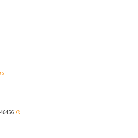
rs
i-46456