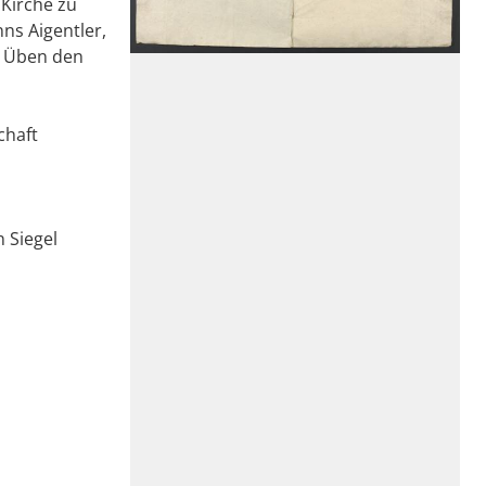
 Kirche zu
ns Aigentler,
. Üben den
chaft
n Siegel