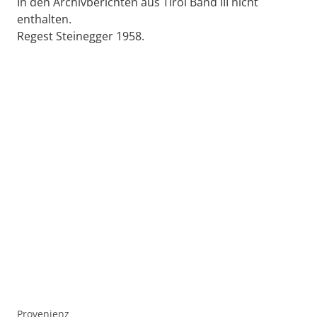
In den Archivberichten aus Tirol Band III nicht
enthalten.
Regest Steinegger 1958.
Provenienz