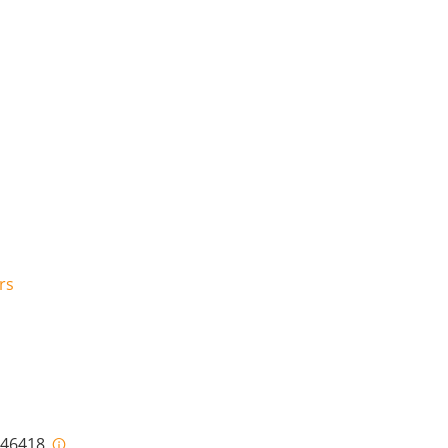
rs
i-46418