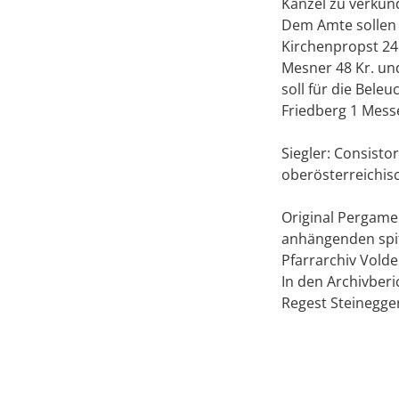
Kanzel zu verkünd
Dem Amte sollen
Kirchenpropst 24 
Mesner 48 Kr. und
soll für die Bele
Friedberg 1 Messe
Siegler: Consisto
oberösterreichis
Original Pergame
anhängenden spit
Pfarrarchiv Vold
In den Archivberic
Regest Steinegge