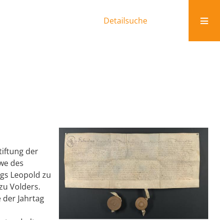
Detailsuche
tiftung der
twe des
gs Leopold zu
zu Volders.
 der Jahrtag