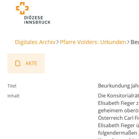
Digitales Archiv
Pfarre Volders: Urkunden
Beu
AKTE
Beurkundung Jahr
Titel
Die Konsitorialrä
Inhalt
Elisabeth Fieger
geheimem oberöst
Österreich Carl F
Elisabeth Fieger 
folgendermaßen z