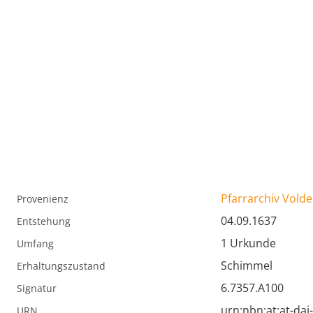
Pfarrarchiv Volde
Provenienz
04.09.1637
Entstehung
1 Urkunde
Umfang
Schimmel
Erhaltungszustand
6.7357.A100
Signatur
urn:nbn:at:at-da
URN