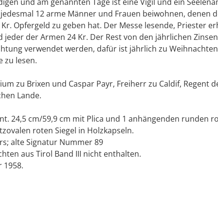
igen und am genannten Tage ist eine Vigil und ein Seelena
 jedesmal 12 arme Männer und Frauen beiwohnen, denen d
Kr. Opfergeld zu geben hat. Der Messe lesende, Priester erhä
 jeder der Armen 24 Kr. Der Rest von den jährlichen Zinsen (
uchtung verwendet werden, dafür ist jährlich zu Weihnachten
 zu lesen.
rium zu Brixen und Caspar Payr, Freiherr zu Caldif, Regent d
chen Lande.
nt. 24,5 cm/59,9 cm mit Plica und 1 anhängenden runden r
zovalen roten Siegel in Holzkapseln.
ers; alte Signatur Nummer 89
hten aus Tirol Band III nicht enthalten.
r 1958.