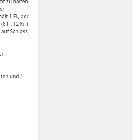
mt zu halten.
er
lt 1 Fl., der
8 Fl. 12 Kr.)
 auf Schloss
er
oten und 1