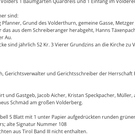
 Volders 1 Baumgarten Quardreis und 1 Einfang im Volderer
er sind:
 Pfanner, Grund des Volderthurn, gemeine Gasse, Metzger
r das aus dem Schreiberanger herabgeht, Hanns Täxenpac
er Au.
ke sind jährlich 52 Kr. 3 Vierer Grundzins an die Kirche zu 
, Gerichtsverwalter und Gerichtsschreiber der Herrschaft 
rt und Gastgeb, Jacob Aicher, Kristan Speckpacher, Müller, a
heus Schmäd am großen Volderberg.
Libell 5 Blatt mit 1 unter Papier aufgedrückten runden grünen
ers; alte Signatur Nummer 108
hten aus Tirol Band III nicht enthalten.