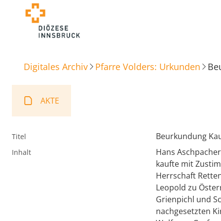
Digitales Archiv
Pfarre Volders: Urkunden
Be
AKTE
Beurkundung Kau
Titel
Hans Aschpacher,
Inhalt
kaufte mit Zusti
Herrschaft Rette
Leopold zu Öster
Grienpichl und S
nachgesetzten Ki