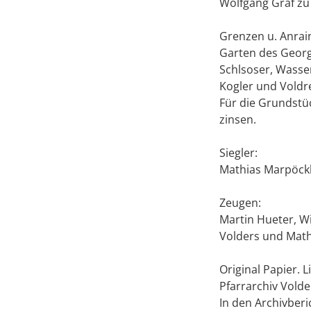
Wolfgang Graf zu
Grenzen u. Anrain
Garten des Georg
Schlsoser, Wasse
Kogler und Voldr
Für die Grundstüc
zinsen.
Siegler:
Mathias Marpöckh
Zeugen:
Martin Hueter, Wi
Volders und Mat
Original Papier. 
Pfarrarchiv Vold
In den Archivberic