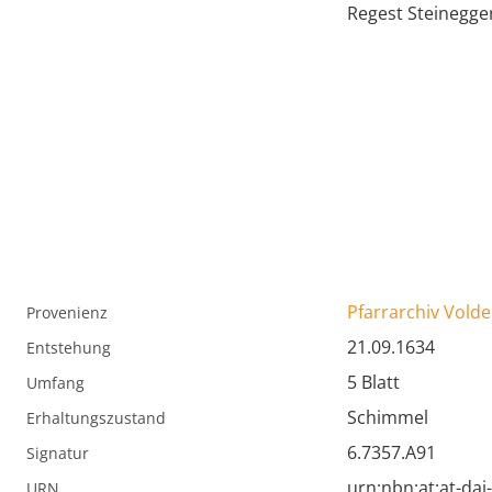
Regest Steinegge
Pfarrarchiv Volde
Provenienz
21.09.1634
Entstehung
5 Blatt
Umfang
Schimmel
Erhaltungszustand
6.7357.A91
Signatur
urn:nbn:at:at-da
URN