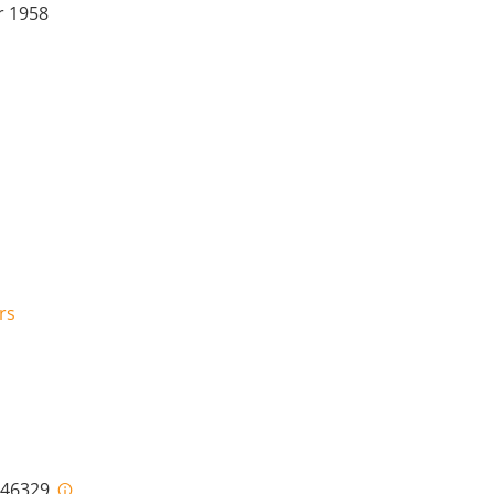
r 1958
rs
i-46329