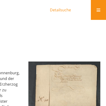
Detailsuche
Sonnenburg,
 und der
 Erzherzog
r zu
ls
ister