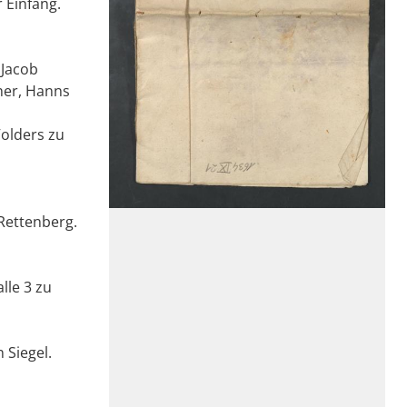
 Einfang.
 Jacob
her, Hanns
Volders zu
Rettenberg.
lle 3 zu
 Siegel.