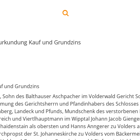
urkundung Kauf und Grundzins
f und Grundzins
 Sohn des Balthauser Aschpacher im Volderwald Gericht 
mmung des Gerichtsherrn und Pfandinhabers des Schlosses
nberg, Landeck und Pfunds, Mundschenk des verstorbenen
reich und Viertlhauptmann im Wipptal Johann Jacob Gienge
chaidenstain als obersten und Hanns Anngerer zu Volders a
rchpropst der St. Johanneskirche zu Volders vom Bäckerme