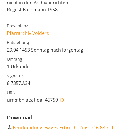
nicht in den Archivberichten.
Regest Bachmann 1958.
Provenienz
Pfarrarchiv Volders
Entstehung
29.04.1453 Sonntag nach Jörgentag
Umfang
1 Urkunde
Signatur
6.7357.A34
URN
urn:nbn:at:at-dai-45759
Download
Beurkundung ewiges Erbrecht Zins
[
216,68 kb
]