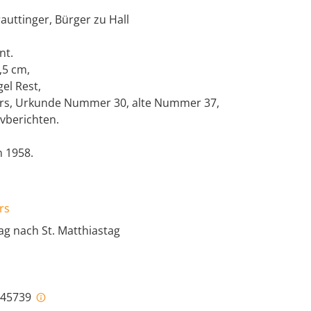
rauttinger, Bürger zu Hall
nt.
,5 cm,
el Rest,
ers, Urkunde Nummer 30, alte Nummer 37,
ivberichten.
 1958.
rs
ag nach St. Matthiastag
i-45739