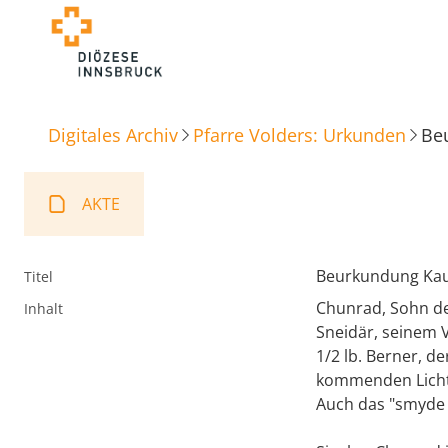
Digitales Archiv
Pfarre Volders: Urkunden
Be
AKTE
Beurkundung Kau
Titel
Chunrad, Sohn de
Inhalt
Sneidär, seinem V
1/2 lb. Berner, d
kommenden Licht
Auch das "smyde 