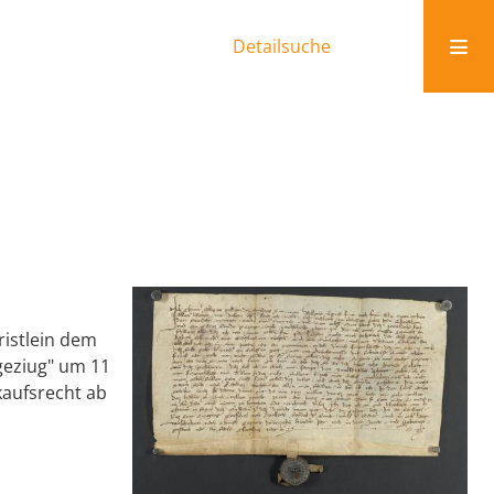
Detailsuche
istlein dem
geziug" um 11
kaufsrecht ab