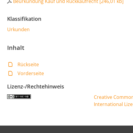
Beurkundung Kauf und Rückkaufrecht
[
246,01 kb
]
Klassifikation
Urkunden
Inhalt
Rückseite
Vorderseite
Lizenz-/Rechtehinweis
Creative Commons
International Liz