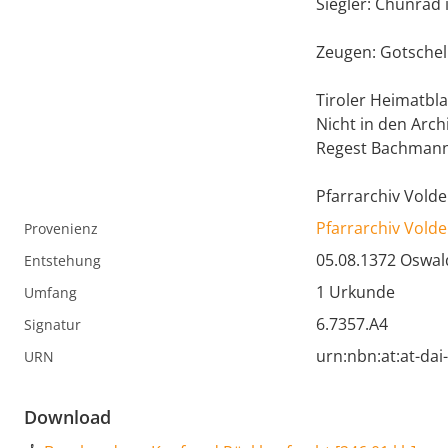
Siegler: Chunrad 
Zeugen: Gotschel
Tiroler Heimatbla
Nicht in den Arch
Regest Bachmann
Pfarrarchiv Volde
Pfarrarchiv Volde
Provenienz
05.08.1372 Oswal
Entstehung
1 Urkunde
Umfang
6.7357.A4
Signatur
urn:nbn:at:at-da
URN
Download