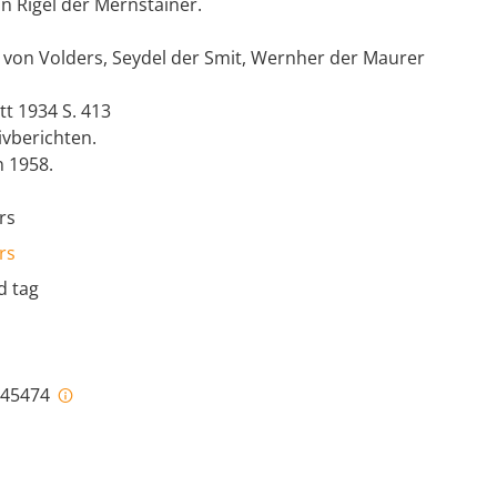
in Rigel der Mernstainer.
 von Volders, Seydel der Smit, Wernher der Maurer
tt 1934 S. 413
ivberichten.
 1958.
rs
rs
d tag
i-45474