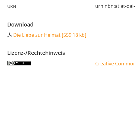
urn:nbn:at:at-da
URN
Download
Die Liebe zur Heimat
[
559,18 kb
]
Lizenz-/Rechtehinweis
Creative Commons