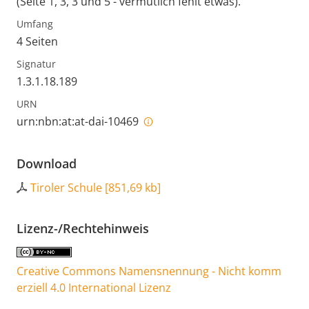
(Seite 1, 3, 3 und 5 - vermutlich fehlt etwas).
Umfang
4 Seiten
Signatur
1.3.1.18.189
URN
urn:nbn:at:at-dai-10469
Download
Tiroler Schule
[
851,69 kb
]
Lizenz-/Rechtehinweis
Creative Commons Namensnennung - Nicht komm
erziell 4.0 International Lizenz