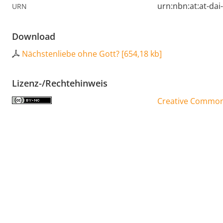
urn:nbn:at:at-da
URN
Download
Nächstenliebe ohne Gott?
[
654,18 kb
]
Lizenz-/Rechtehinweis
Creative Commons