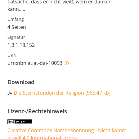
Tatsache, dass er nicht weiß, wem er danken
kann.....
Umfang
4 Seiten
Signatur
1.3.1.18.152
URN
urn:nbn:at:at-dai-10093
Download
Die Sternstunden der Religion
[
965,47 kb
]
Lizenz-/Rechtehinweis
Creative Commons Namensnennung - Nicht komm
erziell 4.0 International Lizenz