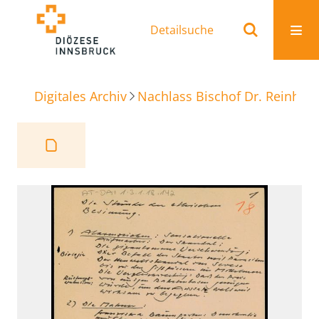
Detailsuche
Digitales Archiv
Nachlass Bischof Dr. Reinhold