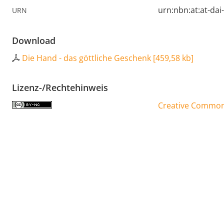
urn:nbn:at:at-da
URN
Download
Die Hand - das göttliche Geschenk
[
459,58 kb
]
Lizenz-/Rechtehinweis
Creative Commons