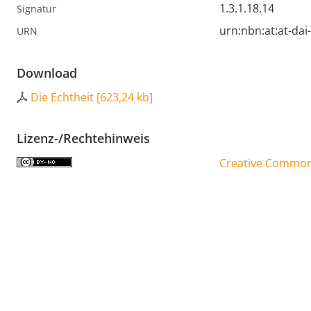
1.3.1.18.14
Signatur
urn:nbn:at:at-da
URN
Download
Die Echtheit
[
623,24 kb
]
Lizenz-/Rechtehinweis
Creative Commons