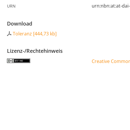
urn:nbn:at:at-da
URN
Download
Toleranz
[
444,73 kb
]
Lizenz-/Rechtehinweis
Creative Commons