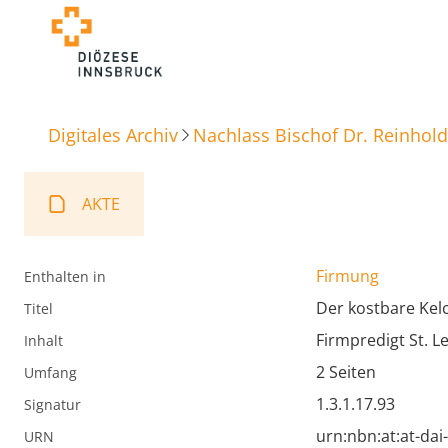
Digitales Archiv
Nachlass Bischof Dr. Reinhold
AKTE
Firmung
Enthalten in
Der kostbare Kel
Titel
Firmpredigt St. L
Inhalt
2 Seiten
Umfang
1.3.1.17.93
Signatur
urn:nbn:at:at-da
URN