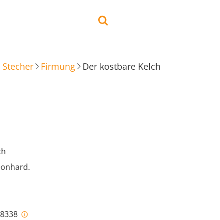
 Stecher
Firmung
Der kostbare Kelch
ch
eonhard.
i-8338