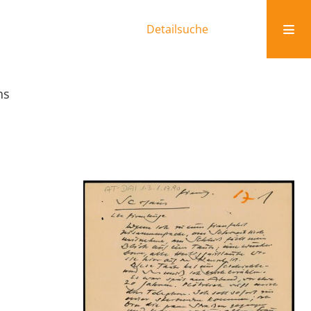
Detailsuche
ns