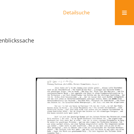
Detailsuche
genblickssache