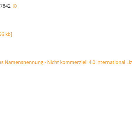
i-7842
96 kb
]
 Namensnennung - Nicht kommerziell 4.0 International Li