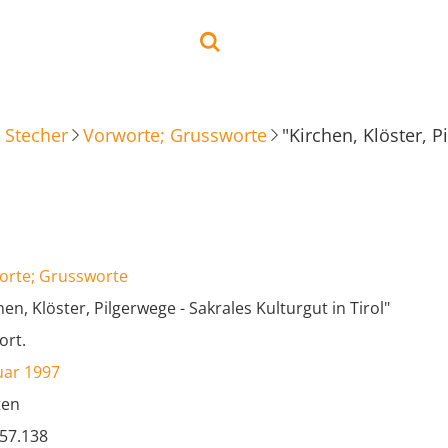
 Stecher
Vorworte; Grussworte
"Kirchen, Klöster, P
orte; Grussworte
hen, Klöster, Pilgerwege - Sakrales Kulturgut in Tirol"
ort.
uar 1997
ten
.57.138