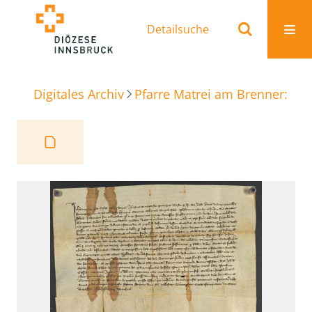
Detailsuche
Digitales Archiv
Pfarre Matrei am Brenner: Ur