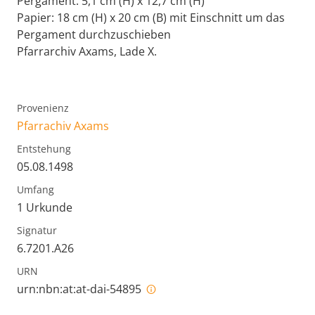
Pergament: 5,1 cm (H) x 12,7 cm (H)
Papier: 18 cm (H) x 20 cm (B) mit Einschnitt um das
Pergament durchzuschieben
Pfarrarchiv Axams, Lade X.
Provenienz
Pfarrachiv Axams
Entstehung
05.08.1498
Umfang
1 Urkunde
Signatur
6.7201.A26
URN
urn:nbn:at:at-dai-54895