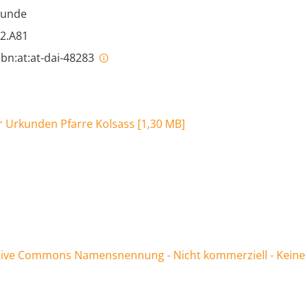
kunde
52.A81
bn:at:at-dai-48283
r Urkunden Pfarre Kolsass
[
1,30 MB
]
ive Commons Namensnennung - Nicht kommerziell - Keine Be