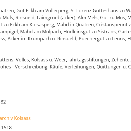
:
Quatren, Gut Eckh am Vollerperg, St.Lorenz Gotteshaus zu W
u Muls, Rinsueld, Laimgrueb(acker), Alm Mels, Gut zu Mos, M
ut zu Eckh am Kolsasperg, Mahd in Quatren, Cristanspeunt 
mpigel, Mahd am Mulpach, Hödleinsgut zu Sistrans, Garten 
ass, Acker im Krumpach u. Rinsueld, Puechergut zu Lenns, 
ttens, Volles, Kolsass u. Weer, Jahrtagsstiftungen, Zehent
 rohes - Verschreibung, Käufe, Verleihungen, Quittungen u.
 82
archiv Kolsass
.1518