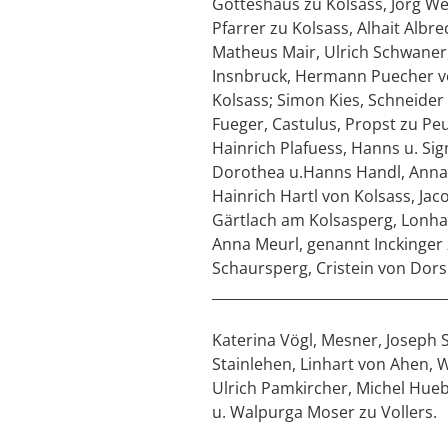
Gotteshaus zu Kolsass, Jörg We
Pfarrer zu Kolsass, Alhait Albr
Matheus Mair, Ulrich Schwaner,
Insnbruck, Hermann Puecher von
Kolsass; Simon Kies, Schneider 
Fueger, Castulus, Propst zu Pe
Hainrich Plafuess, Hanns u. S
Dorothea u.Hanns Handl, Anna u
Hainrich Hartl von Kolsass, Ja
Gärtlach am Kolsasperg, Lonhar
Anna Meurl, genannt Inckinger z
Schaursperg, Cristein von Dors
_________________________________
Katerina Vögl, Mesner, Joseph 
Stainlehen, Linhart von Ahen, W
Ulrich Pamkircher, Michel Hueb
u. Walpurga Moser zu Vollers.