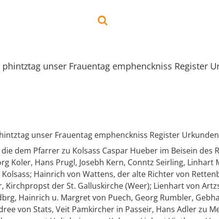
phintztag unser Frauentag emphenckniss Register U
hintztag unser Frauentag emphenckniss Register Urkunden 
 die dem Pfarrer zu Kolsass Caspar Hueber im Beisein des R
rg Koler, Hans Prugl, Josebh Kern, Conntz Seirling, Linha
 Kolsass; Hainrich von Wattens, der alte Richter von Retten
, Kirchpropst der St. Galluskirche (Weer); Lienhart von Artzs
dbrg, Hainrich u. Margret von Puech, Georg Rumbler, Gebha
dree von Stats, Veit Pamkircher in Passeir, Hans Adler zu M