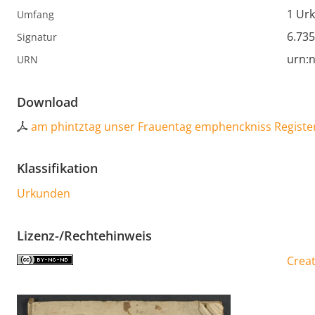
1 Ur
Umfang
6.73
Signatur
urn:n
URN
Download
am phintztag unser Frauentag emphenckniss Registe
Klassifikation
Urkunden
Lizenz-/Rechtehinweis
Creat