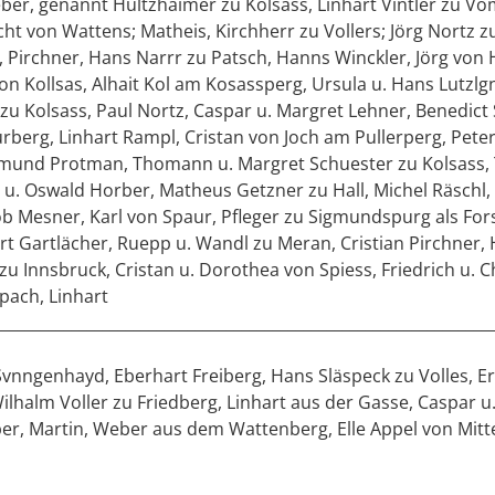
ber, genannt Hultzhaimer zu Kolsass, Linhart Vintler zu Vo
echt von Wattens; Matheis, Kirchherr zu Vollers; Jörg Nortz
 Pirchner, Hans Narrr zu Patsch, Hanns Winckler, Jörg von
 Kollsas, Alhait Kol am Kosassperg, Ursula u. Hans Lutzlg
zu Kolsass, Paul Nortz, Caspar u. Margret Lehner, Benedict 
urberg, Linhart Rampl, Cristan von Joch am Pullerperg, Pet
igmund Protman, Thomann u. Margret Schuester zu Kolsass,
. Oswald Horber, Matheus Getzner zu Hall, Michel Räschl, 
cob Mesner, Karl von Spaur, Pfleger zu Sigmundspurg als F
t Gartlächer, Ruepp u. Wandl zu Meran, Cristian Pirchner, 
u Innsbruck, Cristan u. Dorothea von Spiess, Friedrich u. Ch
pach, Linhart
________________________________________________________________
Svnngenhayd, Eberhart Freiberg, Hans Släspeck zu Volles, Er
ilhalm Voller zu Friedberg, Linhart aus der Gasse, Caspar u.
er, Martin, Weber aus dem Wattenberg, Elle Appel von Mitte