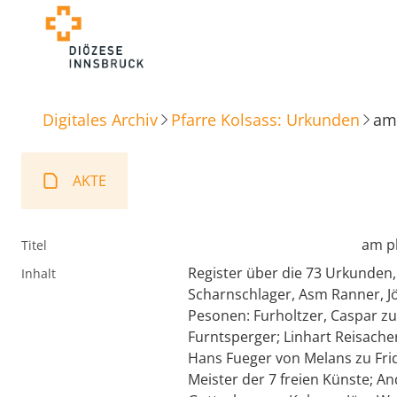
Digitales Archiv
Pfarre Kolsass: Urkunden
am 
AKTE
am p
Titel
Register über die 73 Urkunden,
Inhalt
Scharnschlager, Asm Ranner, Jö
Pesonen: Furholtzer, Caspar zu
Furntsperger; Linhart Reisacher
Hans Fueger von Melans zu Fri
Meister der 7 freien Künste; An