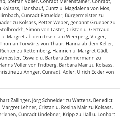
mp, Steffan Voller, Conradt Merenstainer, Conradt,
 zu Kolsass, Hanshauf, Cuntz u. Magdalena von Mos,
 Hirnbach, Cunradt Ratuelder, Bürgermeister zu
nader zu Kolsass, Petter Weber, genannt Grueber zu
Stolbrockh, Simon von Lastet, Cristan u. Gertraud
er u. Margret ab dem Gseln am Weerperg, Volger,
 Thoman Torwärts von Thaur, Hanna ab dem Keller,
Richter zu Rettemberg, Hainrich u. Margret Gädl,
orstmeister, Oswald u. Barbara Zimmermann zu
Hanns Voller von Fridberg, Barbara Mair zu Kolsass,
ristine zu Annger, Cunradt, Adler, Ulrich Eckler von
___________________________________________________________
hart Zallinger, Jörg Schneider zu Wattens, Benedict
 Margret Lehner, Cristan u. Rosina Mair zu Kolsass,
rlehen, Cunradt Lindebner, Kripp zu Hall u. Lonhart