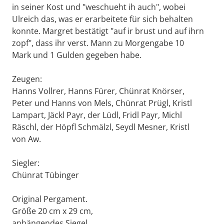
in seiner Kost und "weschueht ih auch", wobei
Ulreich das, was er erarbeitete für sich behalten
konnte. Margret bestätigt "auf ir brust und auf ihrn
zopf", dass ihr verst. Mann zu Morgengabe 10
Mark und 1 Gulden gegeben habe.
Zeugen:
Hanns Vollrer, Hanns Fürer, Chünrat Knörser,
Peter und Hanns von Mels, Chünrat Prügl, Kristl
Lampart, Jäckl Payr, der Lüdl, Fridl Payr, Michl
Räschl, der Höpfl Schmälzl, Seydl Mesner, Kristl
von Aw.
Siegler:
Chünrat Tübinger
Original Pergament.
Größe 20 cm x 29 cm,
anhängendes Siegel